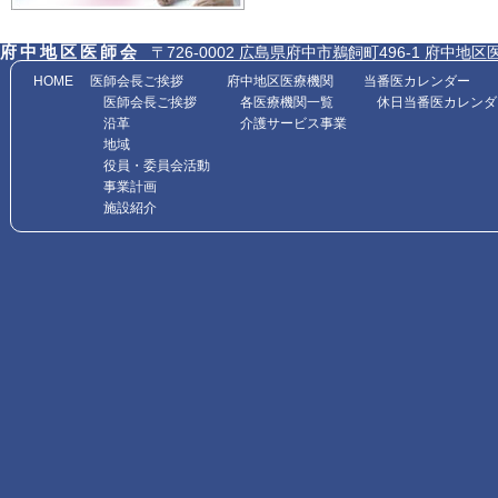
府中地区医師会
〒726-0002 広島県府中市鵜飼町496-1 府中地区医師会館内
HOME
医師会長ご挨拶
府中地区医療機関
当番医カレンダー
医師会長ご挨拶
各医療機関一覧
休日当番医カレンダ
沿革
介護サービス事業
地域
役員・委員会活動
事業計画
施設紹介