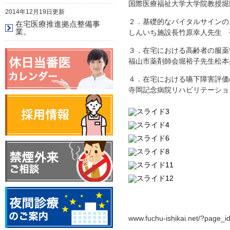
国際医療福祉大学大学院教授堀
2014年12月19日更新
２．基礎的なバイタ
在宅医療推進拠点整備事
業。
しんいち施設長竹原幸人先生 
３．在宅における
福山市薬剤師会堀裕子先生松本
４．在宅における
寺岡記念病院リハビリテーシ
www.fuchu-ishikai.net/?pag