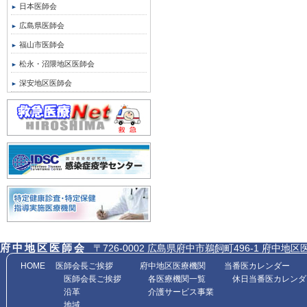
日本医師会
広島県医師会
福山市医師会
松永・沼隈地区医師会
深安地区医師会
府中地区医師会
〒726-0002 広島県府中市鵜飼町496-1 府中地区医師会館内
HOME
医師会長ご挨拶
府中地区医療機関
当番医カレンダー
医師会長ご挨拶
各医療機関一覧
休日当番医カレンダ
沿革
介護サービス事業
地域