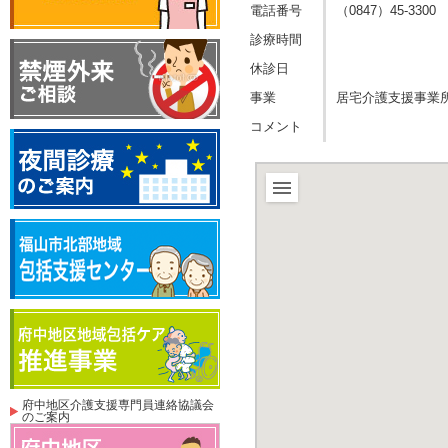
電話番号
（0847）45-3300
診療時間
休診日
事業
居宅介護支援事業
コメント
府中地区介護支援専門員連絡協議会
のご案内