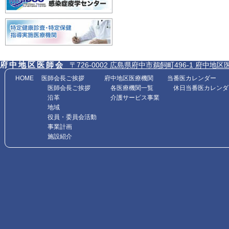
府中地区医師会
〒726-0002 広島県府中市鵜飼町496-1 府中地区医師会館内
HOME
医師会長ご挨拶
府中地区医療機関
当番医カレンダー
医師会長ご挨拶
各医療機関一覧
休日当番医カレンダ
沿革
介護サービス事業
地域
役員・委員会活動
事業計画
施設紹介