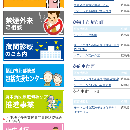
高齢者専用賃貸住宅 そら
広島県
ディアレスト福山アネックス
広島県
◎福山市新市町
医療機関名
住所
ケアビレッジ春里
広島県
サービス付き高齢者向け住宅 ﾛｰｶ
広島県
ﾙｺﾓﾝｽﾞｳｨﾙ
ケアホーム安井の里
広島県
◎府中市西
医療機関名
住所
ケアビレッジダイキチ(高齢者賃貸)
広島県
ケアホームあいあい府中駅西
府中市
◎府中市上下町
医療機関名
住所
サービス付き高齢者向け住宅たん
広島県
ぽぽハウス
府中地区介護支援専門員連絡協議会
のご案内