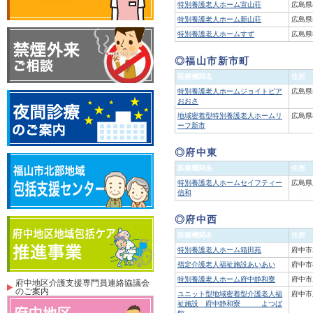
特別養護老人ホーム宣山荘
広島県
特別養護老人ホーム新山荘
広島県
特別養護老人ホームすず
広島県
◎福山市新市町
医療機関名
住所
特別養護老人ホームジョイトピア
広島県
おおさ
地域密着型特別養護老人ホームリ
広島県
ーフ新市
◎府中東
医療機関名
住所
特別養護老人ホームセイフティー
広島県
信和
◎府中西
医療機関名
住所
特別養護老人ホーム箱田苑
府中市
指定介護老人福祉施設あいあい
府中市
特別養護老人ホーム府中静和寮
府中市
府中地区介護支援専門員連絡協議会
のご案内
ユニット型地域密着型介護老人福
府中市
祉施設 府中静和寮 よつば