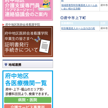
館
地域密着型特別養護老人ホームあ
府中市
いあい桜が丘別館
◎府中市上下町
医療機関名
住所
府中地区医師会准看護学院
特別養護老人ホームほのぼの苑
府中市