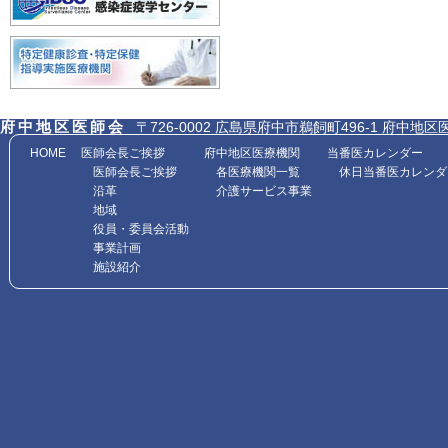
府中地区医師会
〒726-0002 広島県府中市鵜飼町496-1 府中地区医師会館内
HOME
医師会長ご挨拶
府中地区医療機関
当番医カレンダー
医師会長ご挨拶
各医療機関一覧
休日当番医カレンダ
沿革
介護サービス事業
地域
役員・委員会活動
事業計画
施設紹介