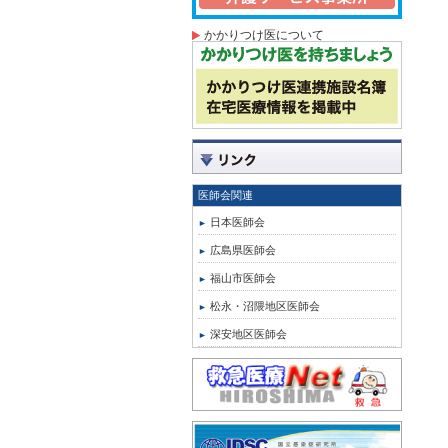
かかりつけ医について
医師会関連
日本医師会
広島県医師会
福山市医師会
松永・沼隈地区医師会
深安地区医師会