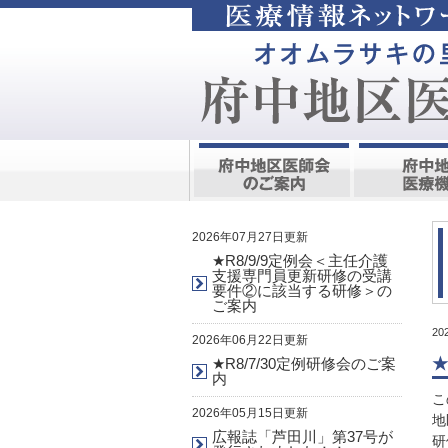
2026年07月27日更新
★R8/9/9定例会＜主任介護
支援専門員更新研修の受講
要件②に該当する研修＞の
ご案内
2
2026年06月22日更新
★R8/7/30定例研修会のご案
内
こ
2026年05月15日更新
地
広報誌「芦田川」第37号が
研