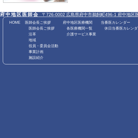
府中地区医師会
〒726-0002 広島県府中市鵜飼町496-1 府中地区医師会館内
HOME
医師会長ご挨拶
府中地区医療機関
当番医カレンダー
医師会長ご挨拶
各医療機関一覧
休日当番医カレンダ
沿革
介護サービス事業
地域
役員・委員会活動
事業計画
施設紹介