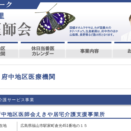
府中地区医療機関
介護サービス事業
府中地区医師会えきや居宅介護支援事業所
在地
広島県福山市駅家町倉光451番地の１５