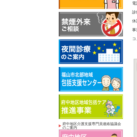
電
診
休
事
コ
府中地区介護支援専門員連絡協議会
のご案内