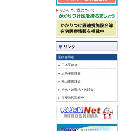
かかりつけ医について
医師会関連
日本医師会
広島県医師会
福山市医師会
松永・沼隈地区医師会
深安地区医師会