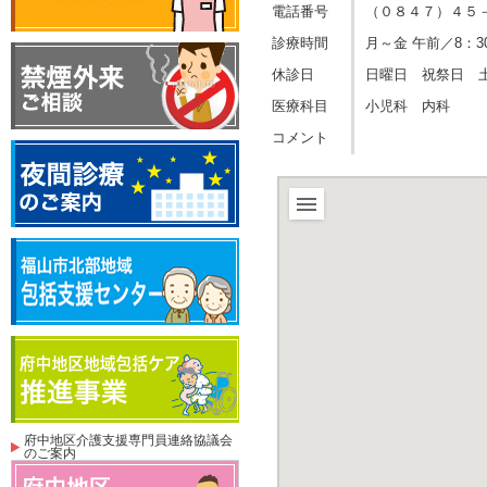
電話番号
（０８４７）４５
診療時間
月～金 午前／8：30～
休診日
日曜日 祝祭日 
医療科目
小児科 内科
コメント
府中地区介護支援専門員連絡協議会
のご案内