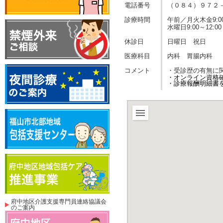
電話番号
（０８４）９７２
診療時間
午前／月火木金9:00
水曜日9:00～12:00
休診日
日曜日 祝日
医療科目
内科 胃腸内科
コメント
・受診歴の有無に
・オンライン資格
・診療報酬明細書
府中地区介護支援専門員連絡協議会
のご案内