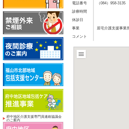
電話番号
（084）958-3135
診療時間
休診日
事業
居宅介護支援事業
コメント
府中地区介護支援専門員連絡協議会
のご案内